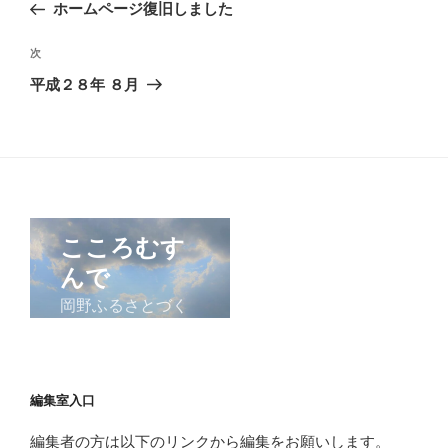
の
ホームページ復旧しました
ナ
投
ビ
稿
次
次
ゲ
の
平成２８年 ８月
投
ー
稿
シ
ョ
ン
編集室入口
編集者の方は以下のリンクから編集をお願いします。