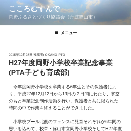
コ
こころむすんで
ン
岡野ふるさとづくり協議会（丹波篠山市）
テ
ン
ツ
メニュー
へ
ス
キ
投
2015年12月28日
投稿者:
OKANO-PTO
ッ
稿
H27年度岡野小学校卒業記念事業
日:
プ
(PTA子ども育成部)
今年度岡野小学校を卒業する6年生とその保護者によ
り、平成27年12月12日から13日の２日間にわたり、寒空
のもと卒業記念制作活動を行い、保護者と共に限られた
時間の中で作業を終えることができました。
小学校プール北側のフェンスに児童それぞれが6年間の
思いを込めて、校章・篠山市立岡野小学校そしてH27年度