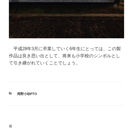
平成28年3月に卒業していく6年生にとっては、この製
作品は良き思い出として、将来も小学校のシンボルとし
て引き継がれていくことでしょう。
カ
岡野小幼PTO
テ
ゴ
リ
ー
投
前
前
稿