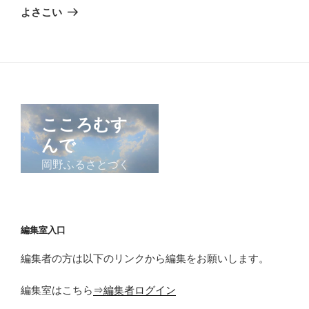
ゲ
の
よさこい
投
ー
稿
シ
ョ
ン
編集室入口
編集者の方は以下のリンクから編集をお願いします。
編集室はこちら
⇒編集者ログイン