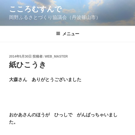
コ
こころむすんで
ン
岡野ふるさとづくり協議会（丹波篠山市）
テ
ン
ツ
メニュー
へ
ス
キ
投
2014年5月30日
投稿者:
WEB_MASTER
ッ
稿
紙ひこうき
日:
プ
大森さん ありがとうございました
おかあさんのほうが ひっしで がんばっちゃいまし
た。