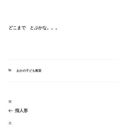
どこまで とぶかな。。。
カ
おかの子ども教室
テ
ゴ
リ
ー
投
前
前
稿
の
指人形
ナ
投
ビ
稿
次
次