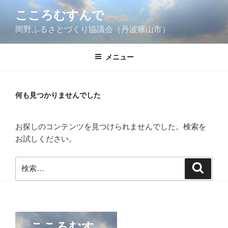
コ
こころむすんで
ン
岡野ふるさとづくり協議会（丹波篠山市）
テ
ン
ツ
メニュー
へ
ス
キ
何も見つかりませんでした
ッ
プ
お探しのコンテンツを見つけられませんでした。検索を
お試しください。
検
検
索
索: