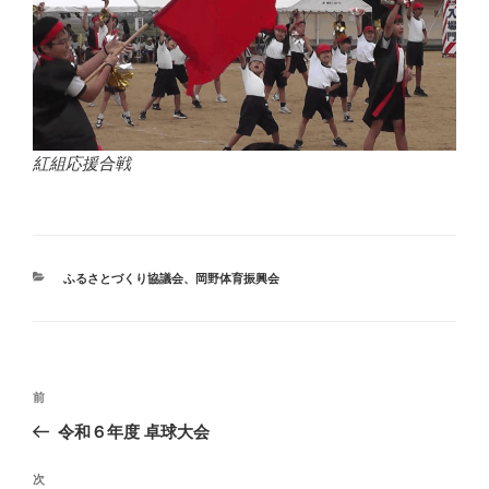
紅組応援合戦
カ
ふるさとづくり協議会
、
岡野体育振興会
テ
ゴ
リ
ー
投
前
前
稿
の
令和６年度 卓球大会
ナ
投
ビ
稿
次
次