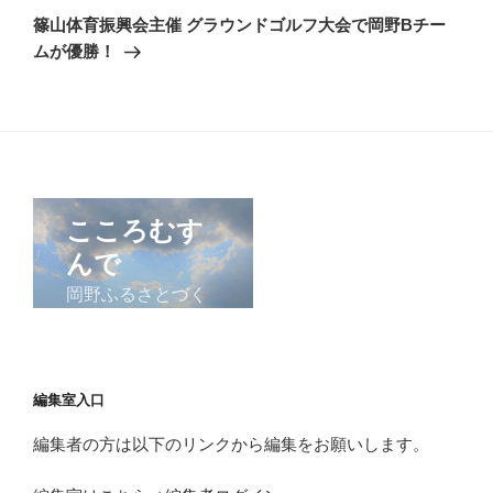
ゲ
の
篠山体育振興会主催 グラウンドゴルフ大会で岡野Bチー
投
ー
ムが優勝！
稿
シ
ョ
ン
編集室入口
編集者の方は以下のリンクから編集をお願いします。