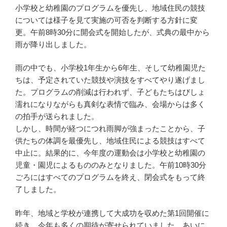
小学校と幼稚園のプログラムを優先し、地域住民の競技
については様子を見て実施の可否を判断する方針に変
更。午前8時30分に開会式を開始したが、式典の最中から
雨が降り出しました。
雨の中でも、小学校1年生から6年生、そして幼稚園児た
ちは、予定されていた競技や演技をすべてやり遂げまし
た。プログラムの削減は行われず、子どもたちはびしょ
濡れになりながらも真剣な表情で臨み、会場からは多く
の拍手が送られました。
しかし、時間が経つにつれ雨脚が強まったことから、子
供たちの体調を最優先し、地域住民による競技はすべて
中止に。結果的に、今年度の運動会は小学校と幼稚園の
児童・園児によるもののみとなりました。午前10時30分
ごろにはすべてのプログラムを終え、閉会式をもって終
了しました。
昨年、地域と学校が連携して大成功を収めた第1回開催に
続き、今年も多くの期待が寄せられていました。あいに