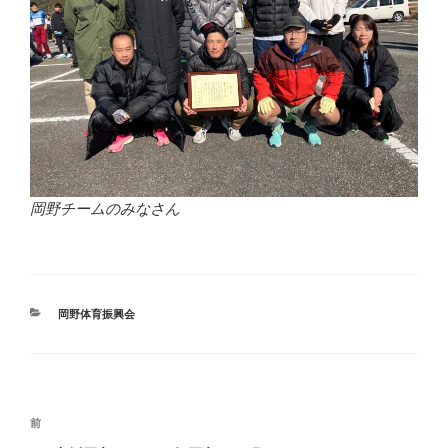
岡野チームのみなさん
カ
岡野体育振興会
テ
ゴ
リ
ー
投
前
前
稿