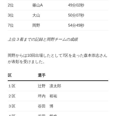
2位
篠山A
49分02秒
3位
大山
50分07秒
7位
岡野
54分49秒
上位３着までの記録と岡野チームの成績
岡野からは10回出場したとして7区を走った森本崇志さん
が表彰を受けました。
区
選手
１区
辻野 凛太郎
２区
坪内 裕祐
３区
谷田 博