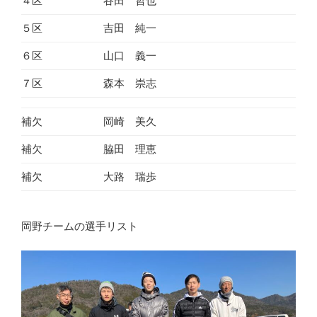
４区
谷田 哲也
５区
吉田 純一
６区
山口 義一
７区
森本 崇志
補欠
岡崎 美久
補欠
脇田 理恵
補欠
大路 瑞歩
岡野チームの選手リスト