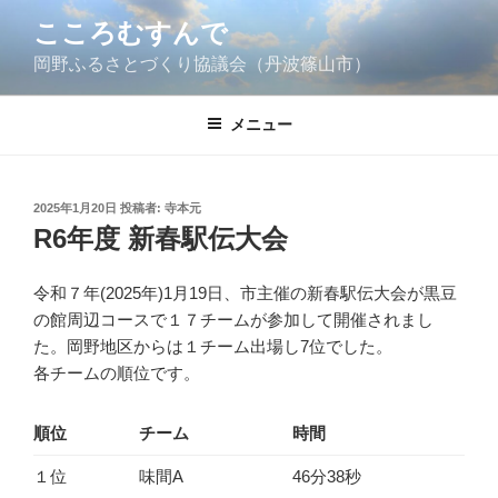
コ
こころむすんで
ン
岡野ふるさとづくり協議会（丹波篠山市）
テ
ン
ツ
メニュー
へ
ス
キ
投
2025年1月20日
投稿者:
寺本元
ッ
稿
R6年度 新春駅伝大会
日:
プ
令和７年(2025年)1月19日、市主催の新春駅伝大会が黒豆
の館周辺コースで１７チームが参加して開催されまし
た。岡野地区からは１チーム出場し7位でした。
各チームの順位です。
順位
チーム
時間
１位
味間A
46分38秒