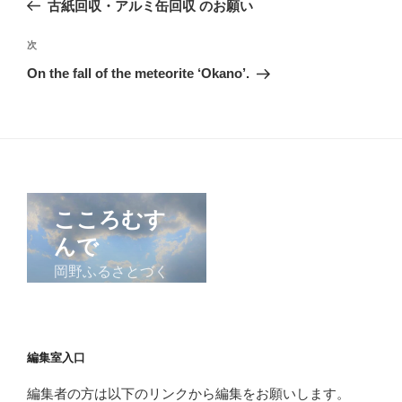
の
古紙回収・アルミ缶回収 のお願い
ナ
投
ビ
稿
次
次
ゲ
の
On the fall of the meteorite ‘Okano’.
投
ー
稿
シ
ョ
ン
編集室入口
編集者の方は以下のリンクから編集をお願いします。