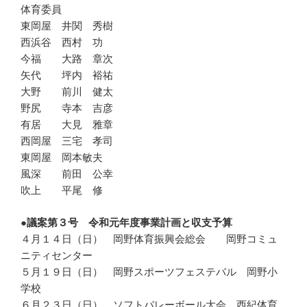
体育委員
東岡屋 井関 秀樹
西浜谷 西村 功
今福 大路 章次
矢代 坪内 裕祐
大野 前川 健太
野尻 寺本 吉彦
有居 大見 雅章
西岡屋 三宅 孝司
東岡屋 岡本敏夫
風深 前田 公幸
吹上 平尾 修
●議案第３号 令和元年度事業計画と収支予算
４月１４日（日） 岡野体育振興会総会 岡野コミュ
ニティセンター
５月１９日（日） 岡野スポーツフェステバル 岡野小
学校
６月２３日（日） ソフトバレーボール大会 西紀体育