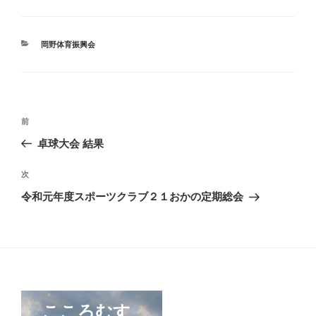
カ
岡野体育振興会
テ
ゴ
リ
ー
投
前
前
稿
の
卓球大会 結果
ナ
投
ビ
稿
次
次
ゲ
の
令和元年度スポーツクラブ２１おかの定期総会
投
ー
稿
シ
ョ
ン