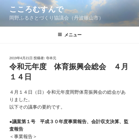
コ
こころむすんで
ン
岡野ふるさとづくり協議会（丹波篠山市）
テ
ン
ツ
メニュー
へ
ス
キ
投
2019年4月21日
投稿者:
寺本元
ッ
稿
令和元年度 体育振興会総会 ４月
日:
プ
１４日
４月１４日（日）令和元年度岡野体育振興会の総会があ
りました。
以下その議事の要約です。
●議案第１号 平成３０年度事業報告、会計収支決算、監
査報告
＜事業報告＞