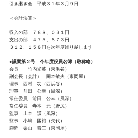
引き継ぎ会 平成３１年３月９日
＜会計決算＞
収入の部 ７８８、０３１円
支出の部 ４７５、８７３円
３１２、１５８円を次年度繰り越します
●議案第２号 今年度役員名簿（敬称略）
会長 竹内光英（東浜谷）
副会長（会計） 岡本敏夫（東岡屋）
理事 西村 功（西浜谷）
理事 前田 公幸（風深）
常任委員 前田 公幸（風深）
常任委員 寺本 元（野尻）
監事 上本 護（風深）
監事 小嶋 國裕（矢代）
顧問 栗山 泰三（東岡屋）