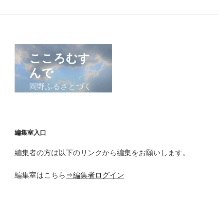
シ
ョ
ン
編集室入口
編集者の方は以下のリンクから編集をお願いします。
編集室はこちら
⇒編集者ログイン