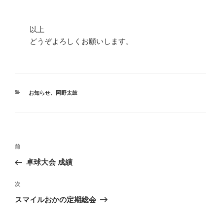
以上
どうぞよろしくお願いします。
カ
お知らせ
、
岡野太鼓
テ
ゴ
リ
ー
投
前
前
稿
の
卓球大会 成績
ナ
投
ビ
稿
次
次
ゲ
の
スマイルおかの定期総会
投
ー
稿