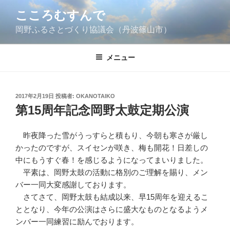
コ
こころむすんで
ン
岡野ふるさとづくり協議会（丹波篠山市）
テ
ン
ツ
メニュー
へ
ス
キ
投
2017年2月19日
投稿者:
OKANOTAIKO
ッ
稿
第15周年記念岡野太鼓定期公演
日:
プ
昨夜降った雪がうっすらと積もり、今朝も寒さが厳し
かったのですが、スイセンが咲き、梅も開花！日差しの
中にもうすぐ春！を感じるようになってまいりました。
平素は、岡野太鼓の活動に格別のご理解を賜り、メン
バー一同大変感謝しております。
さてさて、岡野太鼓も結成以来、早15周年を迎えるこ
ととなり、今年の公演はさらに盛大なものとなるようメ
ンバー一同練習に励んでおります。