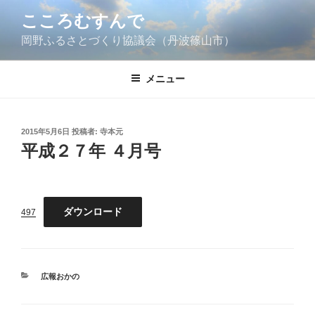
コ
こころむすんで
ン
岡野ふるさとづくり協議会（丹波篠山市）
テ
ン
ツ
メニュー
へ
ス
キ
投
2015年5月6日
投稿者:
寺本元
ッ
稿
平成２７年 ４月号
日:
プ
ダウンロード
497
カ
広報おかの
テ
ゴ
リ