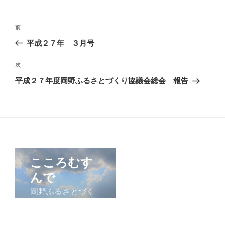
ー
投
前
前
稿
の
平成２７年 ３月号
ナ
投
ビ
稿
次
次
ゲ
の
平成２７年度岡野ふるさとづくり協議会総会 報告
投
ー
稿
シ
ョ
ン